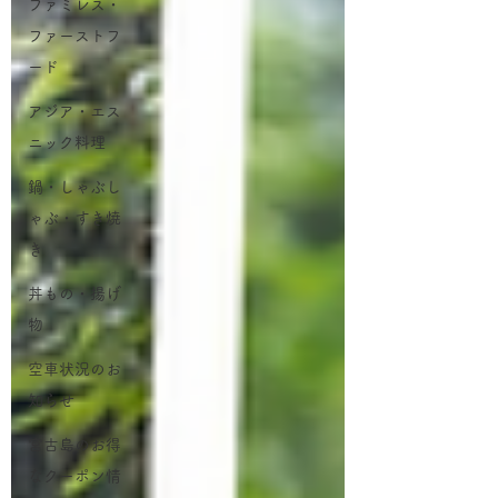
ファミレス・
ファーストフ
ード
アジア・エス
ニック料理
鍋・しゃぶし
ゃぶ・すき焼
き
丼もの・揚げ
物
空車状況のお
知らせ
宮古島のお得
なクーポン情