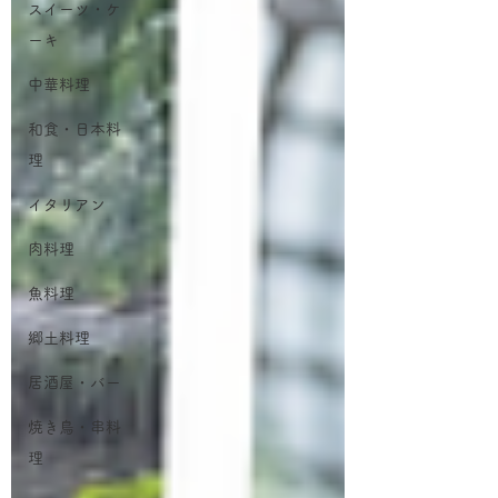
スイーツ・ケ
ーキ
中華料理
和食・日本料
理
イタリアン
肉料理
魚料理
郷土料理
居酒屋・バー
焼き鳥・串料
理