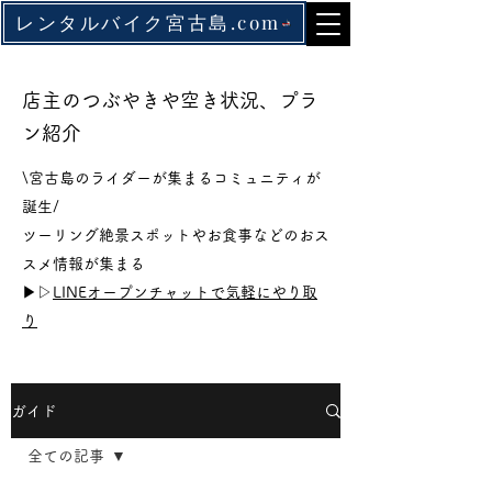
レンタルバイク宮古島.com
店主のつぶやきや空き状況、プラ
ン紹介
\宮古島のライダーが集まるコミュニティが
誕生/
ツーリング絶景スポットやお食事などのおス
スメ情報が集まる
▶▷
LINEオープンチャットで気軽にやり取
り
ガイド
全ての記事