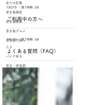
全ての記事
7月27日
読了時間: 2分
宮古島移住
ご利用中の方へ
宮古島歴史
宮古島グルメ
7月27日
読了時間: 3分
宮古島で困っ
たら
よくある質問（FAQ）
バイク好き
宮古・伊良部
観光
店舗情報
ベーカリー・
カフェ