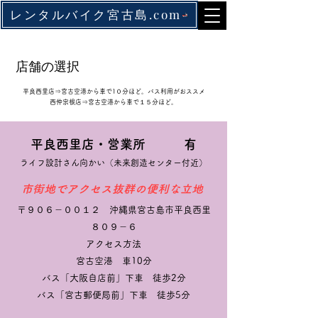
レンタルバイク宮古島.com
店舗の選択
平良西里店⇒宮古空港から車で1０分ほど。バス利用がおススメ
西仲宗根店⇒宮古空港から車で１５分ほど。
平良西里店・営業所 有
ライフ設計さん向かい（未来創造センター付近）
市街地でアクセス抜群の便利な立地
〒９０６－００１２ 沖縄県宮古島市平良西里
８０９－６
アクセス方法
宮古空港 車10分
バス「大阪自店前」下車 徒歩2分
バス「宮古郵便局前」下車 徒歩5分