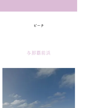
ビーチ
与那覇前浜
​​来間島手前にある白い砂浜で有名なビーチ。
浅めなので海初心者におススメ。