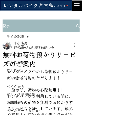
レンタルバイク宮古島.com
記事
全ての記事
幸彦 島尻
全ての記事
2024年9月6日
読了時間: 2分
無料お荷物預かりサービ
宮古島移住
スのご案内
宮古島歴史
宮古島グルメ
レンタバイク中のお荷物預かりサー
ビスをご利用いただけます！
宮古島で困ったら
バイク好き
「旅の間、荷物の心配無用！」  
宮古・伊良部観光
レンタバイクを利用している間に、
お手持ちの荷物を無料でお預かりす
店舗情報
るサービスを提供しています。観光
ベーカリー・カフェ
や移動中に荷物を持ち歩く必要がな