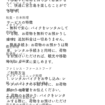
スイーツ・ケーキ
く、快適に宮古島を楽しむことがで
中華料理
きます。
和食・日本料理
サービスの特徴
イタリアン
- 無料で安心: バイクをレンタルして
肉料理
いる間、お荷物を無料でお預かりし
ます。追加料金は一切ありません。
魚料理
- 簡単手続き: お荷物のお預かりは簡
郷土料理
単。レンタル手続きと同時に、荷物
居酒屋・バー
をお預けいただければ、観光や移動
焼き鳥・串料理
中もスムーズに楽しめます。
ファミレス・ファーストフード
ご利用方法
アジア・エスニック料理
1. レンタルバイクをお申し込み: レ
鍋・しゃぶしゃぶ・すき焼き
ンタルバイクの手続き時に、お荷物
預かりの希望をお伝えください。
丼もの・揚げ物
2. 荷物のお預かり: バイクをレンタ
空車状況のお知らせ
ルする際に、荷物をお預けいただけ
宮古島のお得なクーポン情報🎫