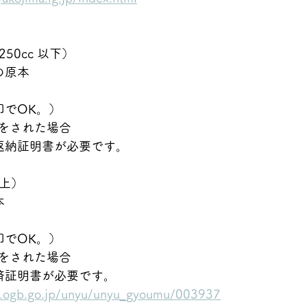
250cc 以下）
の原本
印でOK。）
をされた場合
返納証明書が必要です。
以上）
本
印でOK。）
をされた場合
済証明書が必要です。
w.ogb.go.jp/unyu/unyu_gyoumu/003937