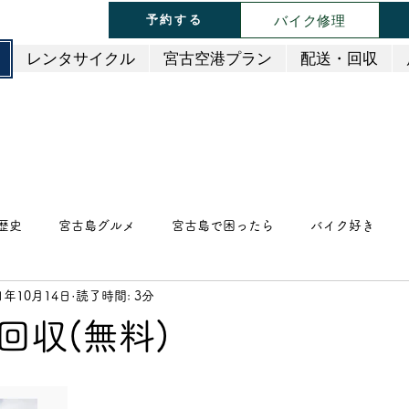
バイク修理
予約する
レンタサイクル
宮古空港プラン
配送・回収
歴史
宮古島グルメ
宮古島で困ったら
バイク好き
21年10月14日
読了時間: 3分
スイーツ・ケーキ
中華料理
和食・日本料理
イ
回収(無料)
・バー
焼き鳥・串料理
ファミレス・ファーストフード