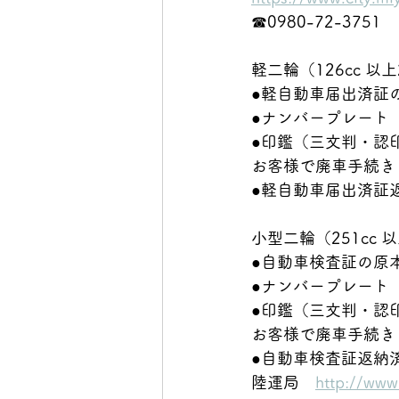
☎0980-72-3751
軽二輪（126cc 以上
●軽自動車届出済証
●ナンバープレート
●印鑑（三文判・認
お客様で廃車手続き
●軽自動車届出済証
小型二輪（251cc 
●自動車検査証の原
●ナンバープレート
●印鑑（三文判・認
お客様で廃車手続き
●自動車検査証返納
陸運局　
http://ww