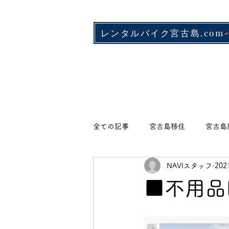
レンタルバイク宮古島.com
全ての記事
宮古島移住
宮古島
NAVIスタッフ
20
店舗情報
ベーカリー・カフェ
■不用品
魚料理
郷土料理
居酒屋