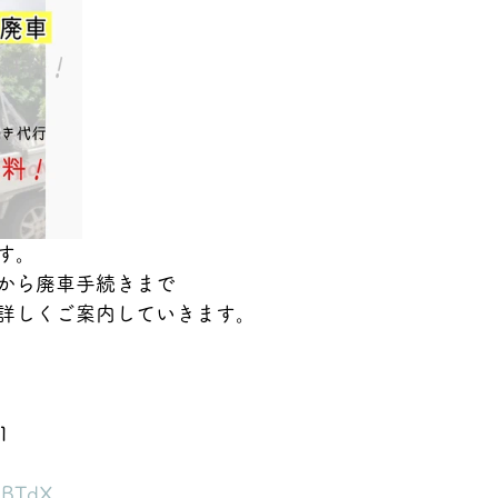
丼もの・揚げ物
空車状況のお知らせ
宮古島のお得なクーポン
す。
から廃車手続きまで
詳しくご案内していきます。
せ
1
hdBTdX