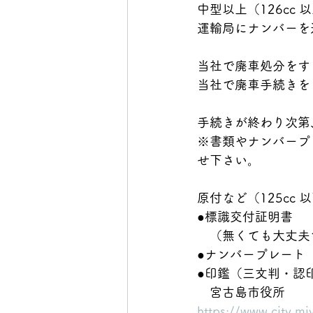
中型以上（126c
運輸局にナンバーを
当社で廃車処分をす
当社で廃車手続きを
手続きが終わり次第
※書類やナンバープ
せ下さい。
原付など（125cc 
●標識交付証明書
　（無くても大丈夫
●ナンバープレート
●印鑑（三文判・認
　宮古島市役所
https://www.city.mi