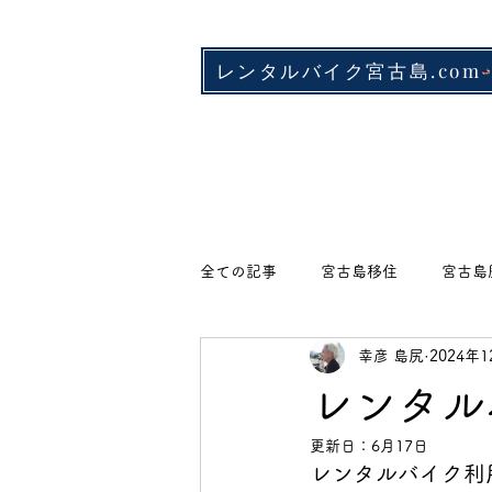
レンタルバイク宮古島.com
全ての記事
宮古島移住
宮古島
幸彦 島尻
2024年
店舗情報
ベーカリー・カフェ
​レンタ
更新日：
6月17日
魚料理
郷土料理
居酒屋
レンタルバイク利