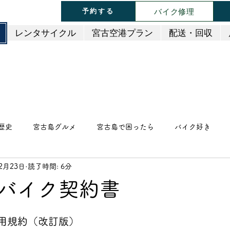
バイク修理
予約する
レンタサイクル
宮古空港プラン
配送・回収
歴史
宮古島グルメ
宮古島で困ったら
バイク好き
12月23日
読了時間: 6分
スイーツ・ケーキ
中華料理
和食・日本料理
イ
ルバイク契約書
・バー
焼き鳥・串料理
ファミレス・ファーストフード
用規約（改訂版）