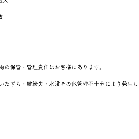
過失
故
）
両の保管・管理責任はお客様にあります。
いたずら・鍵紛失・水没その他管理不十分により発生し
。
）