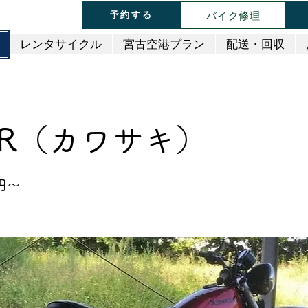
バイク修理
予約する
レンタサイクル
宮古空港プラン
配送・回収
TR（カワサキ）
0円～