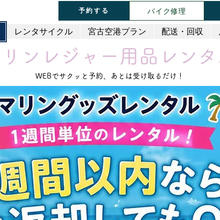
バイク修理
予約する
レンタサイクル
宮古空港プラン
配送・回収
マリンレジャー用品レンタ
WEBでサクッと予約、あとは受け取るだけ！