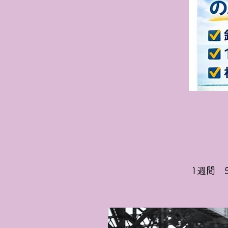
水中ス
1週間 5
ゴムボート 
1週間 2人用3,00