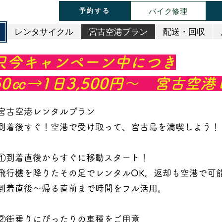
バイク修理
予約する
レンタサイクル
宮古空港プラン
配送・回収
只今キャンペーン中につき
50㏄→1日3,500円～ 宮古空
宮古空港レンタルプラン
到着後すぐ！空港で受け取って、宮古島を満喫しよう！
①到着直後からすぐに移動スタート！
飛行機を降りたその足でレンタルOK。返却も空港で可
到着直後～帰る直前まで時間をフル活用。
②街乗りにぴったりの車種をご用意