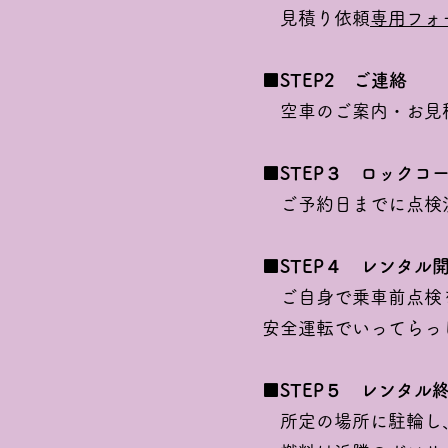
見積り依頼
専用フォ
■STEP2 ご連絡
空車のご案内・お見
■STEP３ ロックコ
ご予約日までに点検済
■STEP４ レンタル
ご自身で乗車前点検
安全運転でいってらっ
■STEP５ レンタル
所定の場所に駐輪し