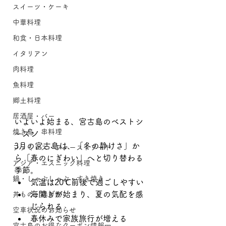
スイーツ・ケーキ
中華料理
和食・日本料理
イタリアン
肉料理
魚料理
郷土料理
居酒屋・バー
いよいよ始まる、宮古島のベストシ
焼き鳥・串料理
ーズン
3月の宮古島は、「冬の静けさ」か
ファミレス・ファーストフード
ら「春のにぎわい」へと切り替わる
アジア・エスニック料理
季節。
鍋・しゃぶしゃぶ・すき焼き
気温は20℃前後で過ごしやすい
海開きが始まり、夏の気配を感
丼もの・揚げ物
じられる
空車状況のお知らせ
春休みで家族旅行が増える
宮古島のお得なクーポン情報🎫