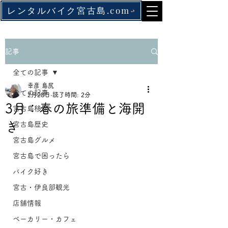
レンタルバイク宮古島.com
記事
全ての記事
幸彦 島尻
全ての記事
2月28日
読了時間: 2分
3月：春の旅準備と海開
宮古島移住
き
宮古島歴史
宮古島グルメ
宮古島で困ったら
バイク好き
宮古・伊良部観光
店舗情報
ベーカリー・カフェ