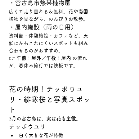
・宮古島市熱帯植物園
広くて走り回れる＆無料。花や南国
植物を見ながら、のんびりお散歩。
・屋内施設（雨の日用）
資料館・体験施設・カフェなど、天
候に左右されにくいスポットも組み
合わせるのがおすすめ。
👉 
午前：屋外／午後：屋内
 の流れ
が、春休み旅行では鉄板です。
花の時期！テッポウユ
リ・緋寒桜と写真スポッ
ト
3月の宮古島は、実は
花も主役
。
テッポウユリ
白く大きな花が特徴