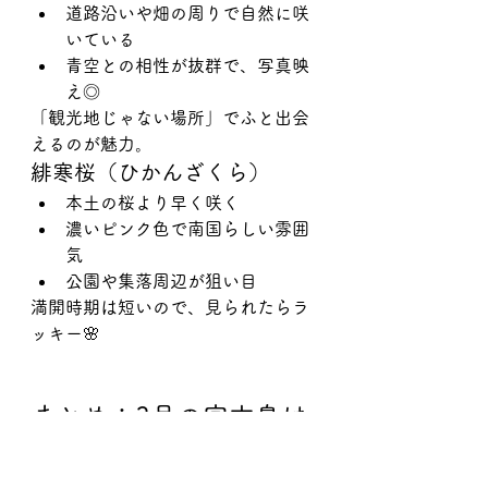
道路沿いや畑の周りで自然に咲
いている
青空との相性が抜群で、写真映
え◎
「観光地じゃない場所」でふと出会
えるのが魅力。
緋寒桜（ひかんざくら）
本土の桜より早く咲く
濃いピンク色で南国らしい雰囲
気
公園や集落周辺が狙い目
満開時期は短いので、見られたらラ
ッキー🌸
まとめ：3月の宮古島は
「はじまりの季節」
3月は、✔ 海開き✔ 春休み✔ 花の見