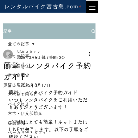
レンタルバイク宮古島.com
記事
全ての記事
NAVIスタッフ
全ての記事
2025年3月5日
読了時間: 2分
簡単！レンタバイク予約
宮古島移住
ガイド
宮古島歴史
宮古島グルメ
更新日：
2025年8月17日
簡単！レンタバイク予約ガイド
宮古島で困ったら
いつもレンタバイクをご利用いただ
バイク好き
きありがとうございます！
宮古・伊良部観光
ご予約はとても簡単！ネットまたは
店舗情報
LINEで完了します。以下の手順をご
ベーカリー・カフェ
確認ください。​