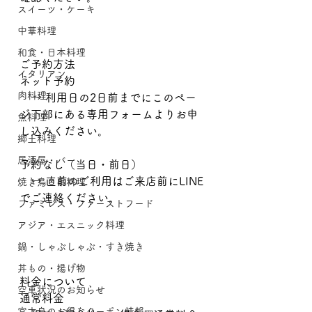
スイーツ・ケーキ
中華料理
和食・日本料理
ご予約方法
イタリアン
ネット予約
肉料理
　→ 利用日の2日前までにこのペー
ジ下部にある専用フォームよりお申
魚料理
し込みください。
郷土料理
居酒屋・バー
予約なし（当日・前日）
　→ 直前のご利用はご来店前にLINE
焼き鳥・串料理
でご連絡ください。
ファミレス・ファーストフード
アジア・エスニック料理
鍋・しゃぶしゃぶ・すき焼き
丼もの・揚げ物
料金について
空車状況のお知らせ
通常料金
宮古島のお得なクーポン情報🎫