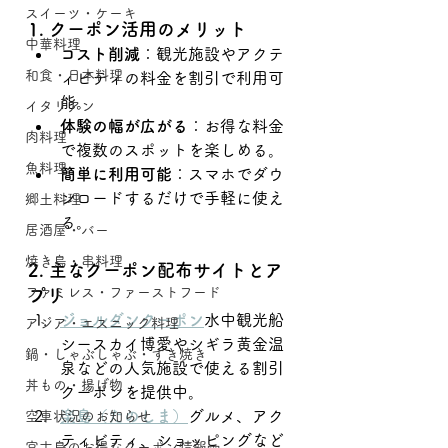
スイーツ・ケーキ
1. クーポン活用のメリット
中華料理
コスト削減
：観光施設やアクテ
和食・日本料理
ィビティの料金を割引で利用可
能。
イタリアン
体験の幅が広がる
：お得な料金
肉料理
で複数のスポットを楽しめる。
魚料理
簡単に利用可能
：スマホでダウ
ンロードするだけで手軽に使え
郷土料理
る。
居酒屋・バー
焼き鳥・串料理
2. 主なクーポン配布サイトとア
ファミレス・ファーストフード
プリ
ジョルダンクーポン
水中観光船
アジア・エスニック料理
シースカイ博愛やシギラ黄金温
鍋・しゃぶしゃぶ・すき焼き
泉などの人気施設で使える割引
丼もの・揚げ物
クーポンを提供中。
楽島（たのしま）
グルメ、アク
空車状況のお知らせ
ティビティ、ショッピングなど
宮古島のお得なクーポン情報🎫