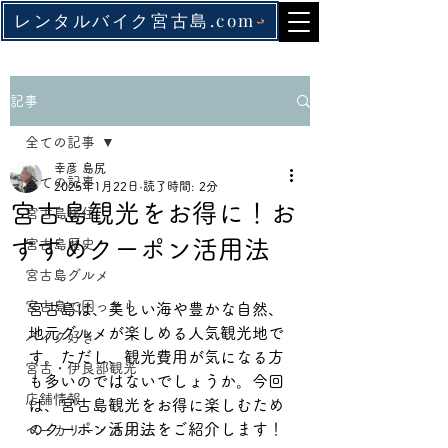
レンタルバイク宮古島.com
記事
全ての記事
幸彦 島尻
全ての記事
2025年1月22日
読了時間: 2分
宮古島観光をお得に！お
宮古島移住
すすめクーポン活用法
宮古島歴史
宮古島グルメ
宮古島で困ったら
宮古島は、美しい海や豊かな自然、
地元グルメが楽しめる人気観光地で
バイク好き
す。ただし、観光費用が気になる方
宮古・伊良部観光
も多いのではないでしょうか。今回
店舗情報
は、宮古島観光をお得に楽しむため
のクーポン活用法をご紹介します！
ベーカリー・カフェ