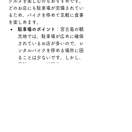
グルメを楽しむのもおすすめです。
どのお店にも駐車場が完備されてい
るため、バイクを停めて気軽に食事
を楽しめます。
駐車場のポイント
：宮古島の観
光地では、駐車場が広めに確保
されているお店が多いので、レ
ンタルバイクを停める場所に困
ることは少ないです。しかし、
混雑している時間帯やシーズン
中は、早めに到着することをお
すすめします。
まとめ
宮古島の美味しいグルメを、レンタ
ルバイクで気軽に巡ることができる
のは、旅の醍醐味のひとつ。宮古そ
ばや雪塩ソフトクリーム、地元の魚
を使った料理など、宮古島ならでは
の味を堪能しながら、島の魅力を満