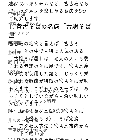
塩ソフトクリームなど、宮古島なら
スイーツ・ケーキ
ではのグルメを楽しめるお店を5つ
中華料理
ご紹介します。
和食・日本料理
1. 
宮古そばの名店「古謝そば
イタリアン
屋」
肉料理
宮古島の名物と言えば「宮古そ
ば」。その中でも特に人気のある
魚料理
「古謝そば屋」は、地元の人にも愛
郷土料理
される老舗のそば屋です。宮古島産
居酒屋・バー
の小麦を使用した麺と、じっくり煮
込まれた豚肉が特徴の宮古そばが味
焼き鳥・串料理
わえます。こだわりのスープは、あ
ファミレス・ファーストフード
っさりとしていながらも深い味わい
アジア・エスニック料理
が広がります。
鍋・しゃぶしゃぶ・すき焼き
おすすめメニュー
：宮古そば
（大盛りも可）、そば定食
丼もの・揚げ物
アクセス方法
：宮古島市内から
空車状況のお知らせ
車で約15分
宮古島のお得なクーポン情報🎫