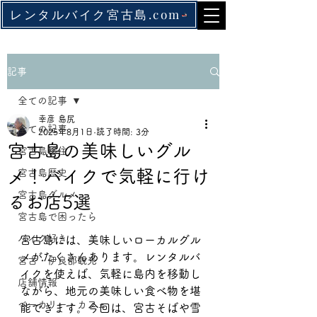
レンタルバイク宮古島.com
記事
全ての記事
幸彦 島尻
全ての記事
2025年8月1日
読了時間: 3分
宮古島の美味しいグル
宮古島移住
メ！バイクで気軽に行け
宮古島歴史
宮古島グルメ
るお店5選
宮古島で困ったら
バイク好き
宮古島には、美味しいローカルグル
メがたくさんあります。レンタルバ
宮古・伊良部観光
イクを使えば、気軽に島内を移動し
店舗情報
ながら、地元の美味しい食べ物を堪
ベーカリー・カフェ
能できます。今回は、宮古そばや雪