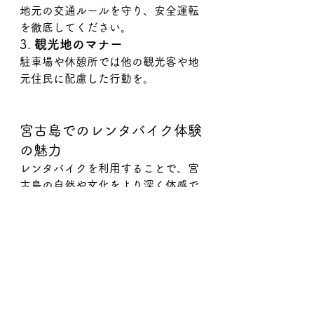
地元の交通ルールを守り、安全運転
を徹底してください。
3. 
観光地のマナー
駐車場や休憩所では他の観光客や地
元住民に配慮した行動を。
宮古島でのレンタバイク体験
の魅力
レンタバイクを利用することで、宮
古島の自然や文化をより深く体感で
きます。風を切りながら進む楽しさ
や、小さな隠れ家的なスポットへの
アクセスのしやすさは、車にはない
特別な体験です。
次回の宮古島旅行では、ぜひレンタ
バイクを選択肢に加えてみてくださ
い！