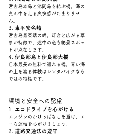
宮古島本島と池間島を結ぶ橋。海の
真ん中を走る爽快感がたまりませ
ん。
3. 
東平安名崎
宮古島最東端の岬。灯台と広がる草
原が特徴で、途中の道も絶景スポッ
トが点在します。
4. 
伊良部島と伊良部大橋
日本最長の無料で通れる橋。青い海
の上を渡る体験はレンタバイクなら
ではの特権です。
環境と安全への配慮
1. 
エコドライブを心がける
エンジンのかけっぱなしを避け、エ
コな運転を心がけましょう。
2. 
道路交通法の遵守