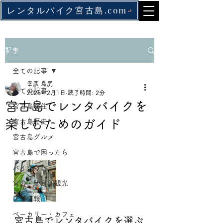
レンタルバイク宮古島.com
記事
全ての記事
幸彦 島尻
全ての記事
2025年2月1日
読了時間: 2分
宮古島でレンタバイクを
宮古島移住
楽しむためのガイド
宮古島歴史
宮古島グルメ
宮古島で困ったら
バイク好き
宮古・伊良部観光
店舗情報
ベーカリー・カフェ
宮古島でレンタバイクを選ぶ