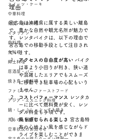
スイーツ・ケーキ
理由
中華料理
宮古島は沖縄県に属する美しい離島
和食・日本料理
で、豊かな自然や観光名所が魅力で
イタリアン
す。レンタバイクは、以下の理由で
肉料理
宮古島での移動手段として注目され
魚料理
ています。
アクセスの自由度が高い
 バイク
郷土料理
は車より小回りが利き、狭い道
居酒屋・バー
や混雑したエリアでもスムーズ
焼き鳥・串料理
に移動でき駐車場の心配もいり
ません。
ファミレス・ファーストフード
コストパフォーマンス
 レンタカ
アジア・エスニック料理
ーに比べて燃料費が安く、レン
鍋・しゃぶしゃぶ・すき焼き
タル料金も手頃です。
風を感じられる楽しさ
 宮古島特
丼もの・揚げ物
有の心地よい風を感じながらド
空車状況のお知らせ
ライブを楽しむことができま
宮古島のお得なクーポン情報🎫