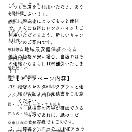
スイーツ・ケーキ
いつも当店をご利用いただき、あり
中華料理
がとうございます。
今回は皆さまにとってもっと便利
和食・日本料理
で、さらにお得にレンタバイクをご
イタリアン
利用いただけるよう、新しいキャン
肉料理
ペーンのご案内です。
☆☆☆地域最安値保証☆☆☆
魚料理
他店の価格が安い場合、当店ではそ
郷土料理
の価格からさらに
10%割引
いたしま
居酒屋・バー
す！
焼き鳥・串料理
☑【キャンペーン内容】
ファミレス・ファーストフード
他店のレンタバイクプランと価
格が明記された見積書をご用意
アジア・エスニック料理
ください。
鍋・しゃぶしゃぶ・すき焼き
見積書の内容が確認できる
丼もの・揚げ物
ものであれば、紙のコピー
でも写真でもOKです。
空車状況のお知らせ
見積書を当店の公式LINEアカウ
宮古島のお得なクーポン情報🎫