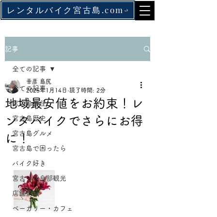
レンタルバイク宮古島.com
記事
全ての記事
幸彦 島尻
全ての記事
2025年1月14日
読了時間: 2分
地域最安値をお約束！レ
宮古島移住
ンタバイクでさらにお得
宮古島歴史
宮古島グルメ
に！
宮古島で困ったら
バイク好き
宮古・伊良部観光
店舗情報
ベーカリー・カフェ