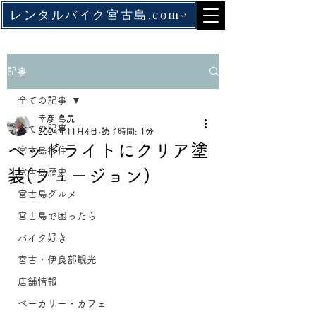
レンタルバイク宮古島.com
記事
全ての記事
幸彦 島尻
全ての記事
2024年11月4日
読了時間: 1分
ヘッドライトにクリア塗
宮古島移住
装(フュージョン)
宮古島歴史
宮古島グルメ
宮古島で困ったら
バイク好き
宮古・伊良部観光
店舗情報
ベーカリー・カフェ