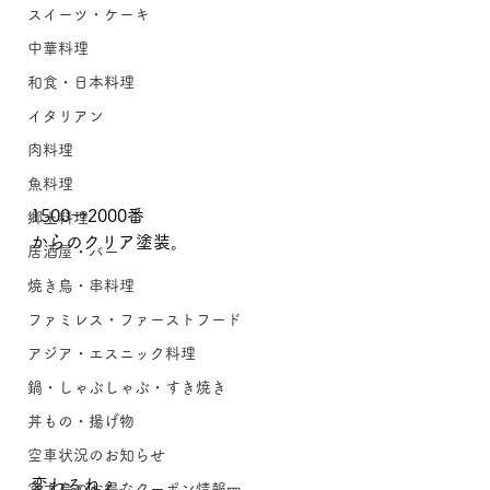
スイーツ・ケーキ
中華料理
和食・日本料理
イタリアン
肉料理
魚料理
1500→2000番
郷土料理
からのクリア塗装。
居酒屋・バー
焼き鳥・串料理
ファミレス・ファーストフード
アジア・エスニック料理
鍋・しゃぶしゃぶ・すき焼き
丼もの・揚げ物
空車状況のお知らせ
変わるねぇ。
宮古島のお得なクーポン情報🎫