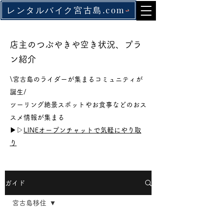
レンタルバイク宮古島.com
店主のつぶやきや空き状況、プラ
ン紹介
\宮古島のライダーが集まるコミュニティが
誕生/
ツーリング絶景スポットやお食事などのおス
スメ情報が集まる
▶▷
LINEオープンチャットで気軽にやり取
り
ガイド
宮古島移住