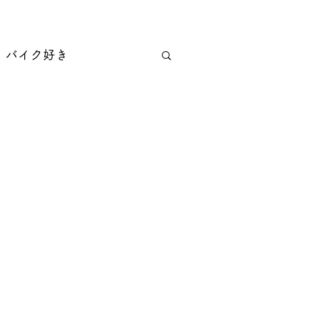
バイク好き
中華料理
バー
焼き鳥・串料理
・すき焼き