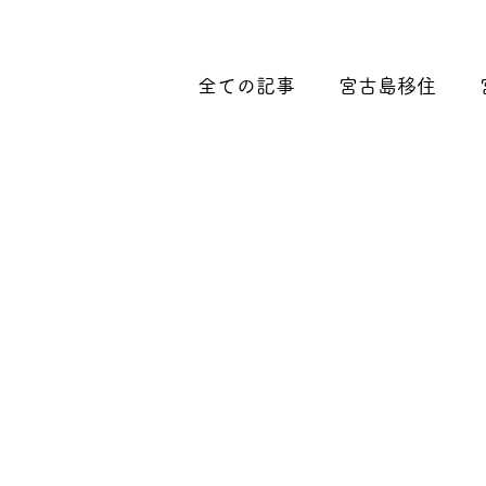
全ての記事
宮古島移住
宮古・伊良部観光
店舗
和食・日本料理
イタリ
ファミレス・ファーストフ
丼もの・揚げ物
空車状