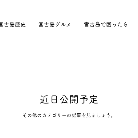
宮古島歴史
宮古島グルメ
宮古島で困ったら
情報
ベーカリー・カフェ
スイーツ・ケーキ
アン
肉料理
魚料理
郷土料理
居酒屋・
近日公開予定
ード
アジア・エスニック料理
鍋・しゃぶしゃぶ
その他のカテゴリーの記事を見ましょう。
況のお知らせ
宮古島のお得なクーポン情報🎫